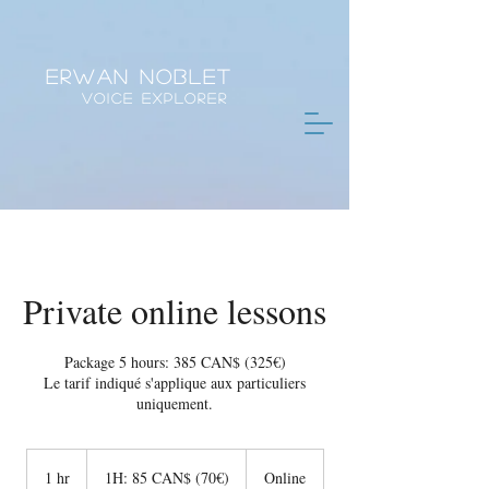
Erwan Noblet
Voice Explorer
Private online lessons
Package 5 hours: 385 CAN$ (325€)
Le tarif indiqué s'applique aux particuliers
uniquement.
1H:
85
1 hr
1
1H: 85 CAN$ (70€)
Online
CAN$